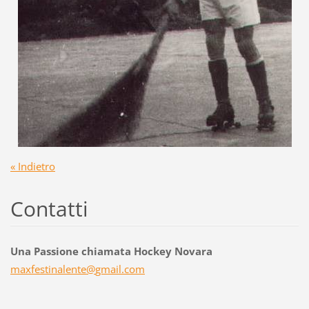
« Indietro
Contatti
Una Passione chiamata Hockey Novara
maxfesti
nalente@
gmail.co
m