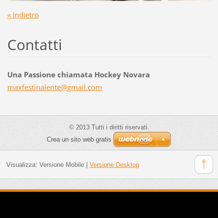
« Indietro
Contatti
Una Passione chiamata Hockey Novara
maxfesti
nalente@
gmail.co
m
© 2013 Tutti i diritti riservati.
Crea un sito web gratis
Visualizza:
Versione Mobile
|
Versione Desktop