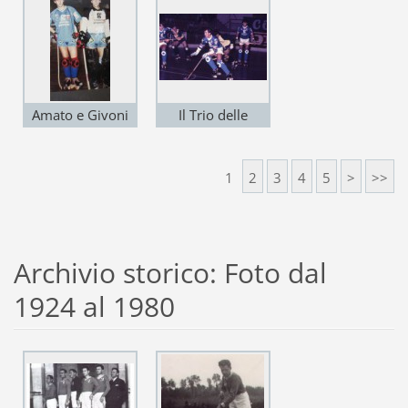
grandioso derby.
Amato e Givoni
Il Trio delle
meraviglie:
Bernardini,
1
2
3
4
5
>
>>
Mariotti (al
centro) e Dal
Lago!
Archivio storico: Foto dal
1924 al 1980