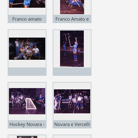
Franco amato
Franco Amato e
esulta verso
con il n.3 Stefano
Stefano Dal Lago
Dal Lago
abbracciati ! Una
foto che vale più
di mille parole!
Hockey Novara -
Novara e Vercelli
Liceo La Coruna
al termine di un