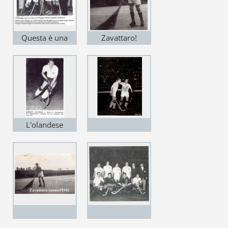
Questa è una
Zavattaro!
delle prime
squadre
dell'Hockey
Novara, anni 28-
30, che giocava
allora nella sala
L'olandese
sotterranea del
Volante: Olthoff
cinema Vittoria