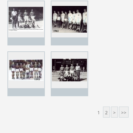
1
2
>
>>